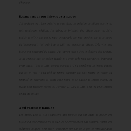
d'humour.
Raconte nous un peu l'histoire de ta marque.
J'ai toujours eu l'âme créative et c'est dans la création de bijoux que je me
suis totalement réalisée. Au début, je bricolais des bijoux pour me faire
plaisir et offrir aux amies mais encouragée par mes proches par et le boom
du "handmade", j'ai crée Lou et Lili, ma marque de bijoux. Très vite, mes
bijoux ont rencontré du succès. J'ai ouvert mon e-shop et élaboré des projets.
Je ne regrette pas de m'être lancée et d'avoir crée mon entreprise. Pourquoi
avoir choisi "Lou et Lili" comme marque ? Cela représente la femme double
qui est en moi : d'un côté la femme glamour qui sait mettre en valeur sa
féminité en escarpins et petite robe noire et de l'autre la femme-enfant, en
sweat post teenager Monki ou Forever 21. Lou et Lili, c'est les deux femmes
de ma vie en fait.
A qui s'adresse ta marque ?
Les bijoux Lou et Lili s'adressent aux femmes qui ont envie de porter des
bijoux qui leur ressemblent et qu'elles ne retrouveront pas ailleurs. Porter des
créations uniques, c'est avoir l'assurance que l'on ne va pas se retrouver dans