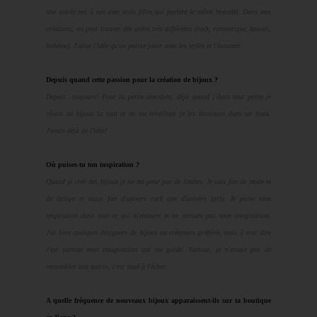
une soirée nez à nez avec trois filles qui portent le même bracelet. Dans mes
créations, on peut trouver des styles très différents (rock, romantique, kawaii,
bohème). J'aime l'idée qu'on puisse jouer avec les styles et l'assumer.
Depuis quand cette passion pour la création de bijoux ?
Depuis...toujours! Pour la petite anecdote, déjà quand j'étais tout petite je
rêvais de bijoux la nuit et en me réveillant je les dessinais dans un book.
J'avais déjà de l'idée!
Où puises-tu ton inspiration ?
Quand je crée des bijoux je ne me pose pas de limites. Je suis fan de mode et
de design et aussi fan d'univers rock que d'univers girly. Je puise mon
inspiration dans tout ce qui m'entoure et ne censure pas mon imagination.
J'ai bien quelques designers de bijoux ou créateurs préférés mais à vrai dire
c'est surtout mon imagination qui me guide. Surtout, je n'essaie pas de
ressembler aux autres, c'est voué à l'échec.
A quelle fréquence de nouveaux bijoux apparaissent-ils sur ta boutique