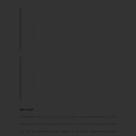
Qui es-tu?
Je m'appelle Sabrina, j'ai 28 ans, je vis à Paris avec mon homme et je suis la
maman comblée d'une petite fille de 2 ans. Je suis créatrice des bijoux Lou et
lili. J'ai un tempérament assez sanguin et on me dit chaleureuse et pleine