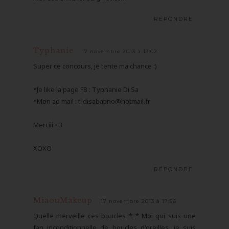
RÉPONDRE
Typhanie
17 novembre 2013 à 13:02
Super ce concours, je tente ma chance :)
*Je like la page FB : Typhanie Di Sa
*Mon ad mail : t-disabatino@hotmail.fr
Merciii <3
XOXO
RÉPONDRE
MiaouMakeup
17 novembre 2013 à 17:56
Quelle merveille ces boucles *_* Moi qui suis une
fan inconditionnelle de boucles d'oreilles, je suis