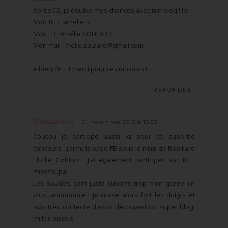
Après IG, je double mes chances avec ton blog ! lol
Mon IG : _amelie_s_
Mon FB : Amélie SOULARD
Mon mail : melie.soulard@gmail.com
A bientôt ! Et merci pour ce concours !
RÉPONDRE
Unknown
21 novembre 2013 à 10:59
Coucou je participe aussi ici pour ce superbe
concours , j'aime la page FB sous le nom de Robillard
Elodie Gobino . J'ai également participer sur IG :
misschupa
Les boucles sont juste sublime trop mon genre en
plus jadooooore ! Je croise alors fort les doigts et
suis très contente d'avoir découvert un super blog!
milles bisous