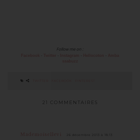
Follow me on :
Facebook
-
Twitter
-
Instagram
-
Hellocoton
-
Amba
ssabuzz
TWITTER
FACEBOOK
PINTEREST
21 COMMENTAIRES
Mademoisellevi
26 décembre 2013 à 18:13