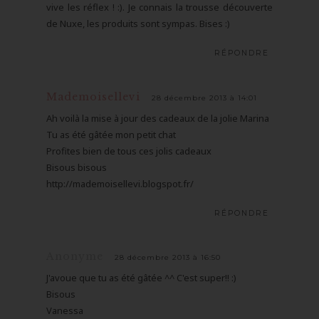
vive les réflex ! :). Je connais la trousse découverte
de Nuxe, les produits sont sympas. Bises :)
RÉPONDRE
Mademoisellevi
28 décembre 2013 à 14:01
Ah voilà la mise à jour des cadeaux de la jolie Marina
Tu as été gâtée mon petit chat
Profites bien de tous ces jolis cadeaux
Bisous bisous
http://mademoisellevi.blogspot.fr/
RÉPONDRE
Anonyme
28 décembre 2013 à 16:50
J'avoue que tu as été gâtée ^^ C'est super!! :)
Bisous
Vanessa