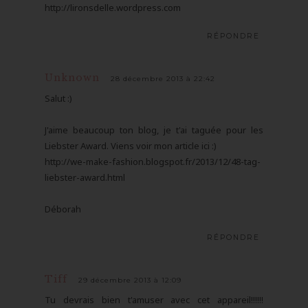
http://lironsdelle.wordpress.com
RÉPONDRE
Unknown
28 décembre 2013 à 22:42
Salut :)
J'aime beaucoup ton blog, je t'ai taguée pour les
Liebster Award. Viens voir mon article ici :)
http://we-make-fashion.blogspot.fr/2013/12/48-tag-
liebster-award.html
Déborah
RÉPONDRE
Tiff
29 décembre 2013 à 12:09
Tu devrais bien t'amuser avec cet appareil!!!!!!