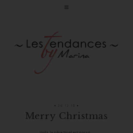

26.12.13
Merry Christmas
Voilà, le père Noël est passé....