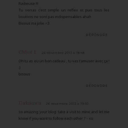
Radieuse !!!
Tu verras c'est simple un reflex et puis tous les
boutons ne sont pas indispensables ahah
Bisous ma jolie <3
RÉPONDRE
Chloé L
26 décembre 2013 à 18:48
Oh tu as eu un bon cadeau , tu vas t'amuser avec ça !
:)
bisous
RÉPONDRE
Unknown
26 décembre 2013 à 19:50
so amazing your blog. take a visit to mine and let me
know if you want to follow each other ? - xo