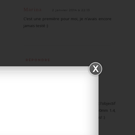
Marina
2 janvier 2014 à 22:13
C'est une première pour moi, je n'avais encore
jamais testé :)
RÉPONDRE
Unknown
28 décembre 2013 à 00:04
Eh bien tu as été gâté ma belle !!
Moi j'ai depuis 3 ans le d5100 de nikon avec l'objectif
de base 18-55mm, et pour noël j'ai eu le 50mm 1.4,
ainsi qu'un trépied et des fringues, des sous! :)
Des bisous et à bientôt,