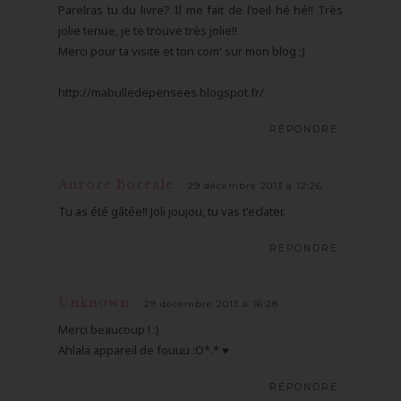
Parelras tu du livre? Il me fait de l'oeil hé hé!! Très
jolie tenue, je te trouve très jolie!!
Merci pour ta visite et ton com' sur mon blog ;)
http://mabulledepensees.blogspot.fr/
RÉPONDRE
Aurore Boreale
29 décembre 2013 à 12:26
Tu as été gâtée!! Joli joujou, tu vas t'eclater.
RÉPONDRE
Unknown
29 décembre 2013 à 16:28
Merci beaucoup ! :)
Ahlala appareil de fouuu :O*.* ♥
RÉPONDRE