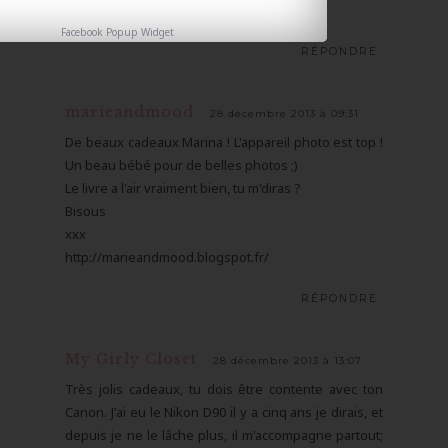
Elena de http://ducotedelena.blogspot.fr
Facebook Popup Widget
RÉPONDRE
marieandmood
28 décembre 2013 à 09:31
De beaux cadeaux Marina ! L'appareil photo est top !
Un beau bébé pour de belles photos ;)
Le livre a l'air vraiment bien, tu m'diras ?
Bisous
xxx
http://marieandmood.blogspot.fr/
RÉPONDRE
My Girly Closet
28 décembre 2013 à 13:07
Très jolis cadeaux, tu dois être contente avec ton
Canon. J'ai eu le Nikon D90 il y a cinq ans je dirais, et
depuis je ne le lâche plus, il m'accompagne partout;