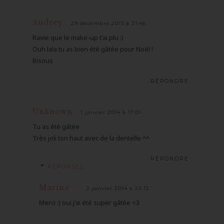
Audrey
29 décembre 2013 à 21:46
Ravie que le make-up t'ai plu :)
Ouh lala tu as bien été gâtée pour Noël !
Bisous
RÉPONDRE
Unknown
1 janvier 2014 à 17:01
Tu as été gâtée
Très joli ton haut avec de la dentelle ^^
RÉPONDRE
RÉPONSES
Marina
2 janvier 2014 à 22:12
Merci :) oui j'ai été super gâtée <3