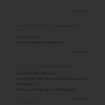
:)
RÉPONDRE
Review by Naomie
27 décembre 2013 à
00:29
Lucky you girl! :-)
http://reviewbynaomie.blogspot.be
RÉPONDRE
Anonyme
27 décembre 2013 à 23:10
Tu as eu des jolis cadeaux =)
Super le petit coffret Nuxe, j'aimerai beaucoup tester
cette marque ^^
Bisous, Jessica. http://jessi-caa.blogspot.fr/
RÉPONDRE
RÉPONSES