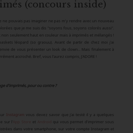
més (concours inside)
ve. Je ne pouvais pas imaginer ne pas m'y rendre avec un nouveau
colorées que je me suis dis "soyons fous, soyons colorés aussi".
k non seulement haut en couleur mais à imprimés et mélangés !
baskets léopard (so graouu). Avant de partir de chez moi j'ai
envie de vous présenter un look de clown... Mais finalement à
arrément accroché. Bref, vous l'aurez compris, J'ADORE !
nge d'imprimés, pour ou contre ?
 sur
Instagram
vous devez savoir que j'ai testé il y a quelques
e sur l'
App Store
et
Android
qui vous permet d'imprimer sous
istrées dans votre smartphone, sur votre compte Instagram et