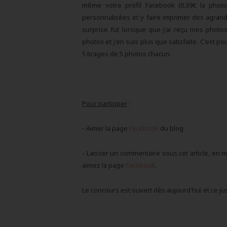
même votre profil Facebook (0,39€ la ph
personnalisées et y faire imprimer des agran
surprise fut lorsque que j'ai reçu mes photos
photos et j'en suis plus que satisfaite. C'est p
5 tirages de 5 photos chacun.
Pour participer
:
- Aimer la page
Facebook
du blog
- Laisser un commentaire sous cet article, en 
aimez la page
Facebook
.
Le concours est ouvert dès aujourd'hui et ce ju