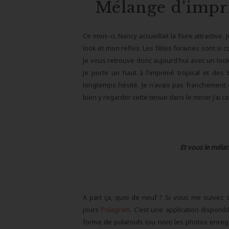
Mélange d'impri
Ce mois-ci, Nancy accueillait la foire attracti
look et mon reflex. Les fêtes foraines sont si 
Je vous retrouve donc aujourd'hui avec un loo
Je porte un haut à l'imprimé tropical et des 
longtemps hésité. Je n'avais pas franchement 
bien y regarder cette tenue dans le miroir j'ai c
Et vous le méla
A part ça, quoi de neuf ? Si vous me suivez
jours
Polagram
. C'est une application disponibl
forme de polaroids (ou non) les photos enreg