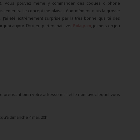
oto). Vous pouvez même y commander des coques d'iphone
dissements. Le concept me plaisait énormément mais la grosse
. J'ai été extrêmement surprise par la très bonne qualité des
ourquoi aujourd'hui, en partenariat avec
Polagram
, je mets en jeu
me précisant bien votre adresse mail et le nom avec lequel vous
squ'à dimanche 4 mai, 20h.