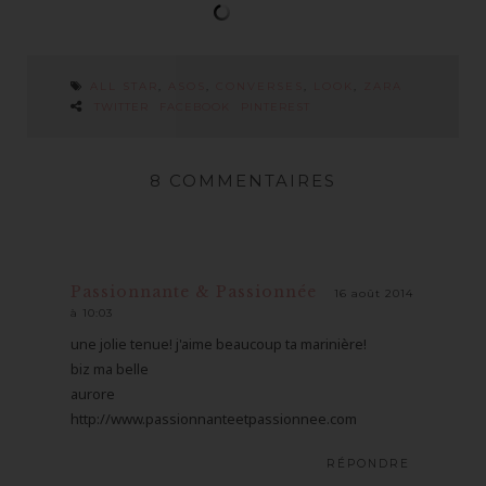
ALL STAR
,
ASOS
,
CONVERSES
,
LOOK
,
ZARA
TWITTER
FACEBOOK
PINTEREST
8 COMMENTAIRES
Passionnante & Passionnée
16 août 2014
à 10:03
une jolie tenue! j'aime beaucoup ta marinière!
biz ma belle
aurore
http://www.passionnanteetpassionnee.com
RÉPONDRE