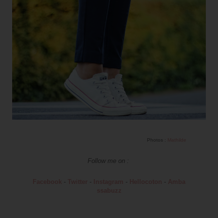
Photos :
Mathilde
Follow me on :
Facebook
-
Twitter
-
Instagram
-
Hellocoton
-
Amba
ssabuzz