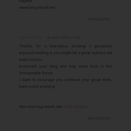
Pauline
www.fancymood.net
RÉPONDRE
Anonyme
18 août 2014 à 17:53
Thanks for a marvelous posting! I genuinely
enjoyed reading it, you might be a great author.I will
make sure to
bookmark your blog and may come back in the
foreseeable future.
I want to ncourage you continue yoyr great work,
have a nice evening!
Also viisit myy wweb site ::
nhs dentists
RÉPONDRE