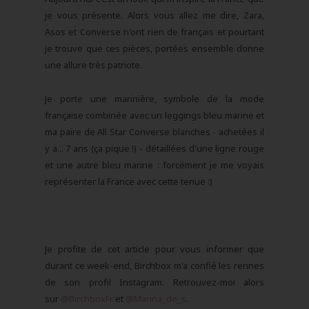
je vous présente. Alors vous allez me dire, Zara,
Asos et Converse n'ont rien de français et pourtant
je trouve que ces pièces, portées ensemble donne
une allure très patriote.
Je porte une marinière, symbole de la mode
française combinée avec un leggings bleu marine et
ma paire de All Star Converse blanches - achetées il
y a... 7 ans (ça pique !) - détaillées d'une ligne rouge
et une autre bleu marine : forcément je me voyais
représenter la France avec cette tenue :)
Je profite de cet article pour vous informer que
durant ce week-end, Birchbox m'a confié les rennes
de son profil Instagram. Retrouvez-moi alors
sur
@BirchboxFr
et
@Marina_de_s
.