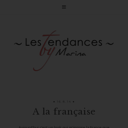

16.8.14
A la française
Aujourd'hui c'est un look qui m'inspire la France que