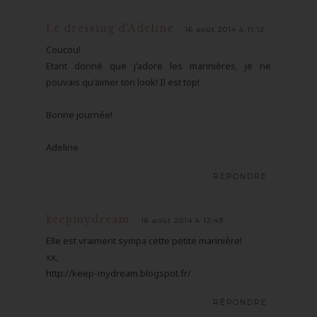
Le dressing d'Adeline
16 août 2014 à 11:12
Coucou!
Etant donné que j'adore les marinières, je ne
pouvais qu'aimer ton look! Il est top!
Bonne journée!
Adeline
RÉPONDRE
keepmydream
16 août 2014 à 12:49
Elle est vraiment sympa cette petite marinière!
xx,
http://keep-mydream.blogspot.fr/
RÉPONDRE