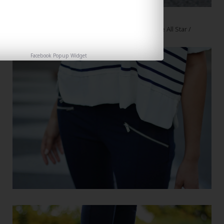
Top et legging Zara / Chaussures Converse All Star /
Lunettes de soleil Asos
Facebook Popup Widget