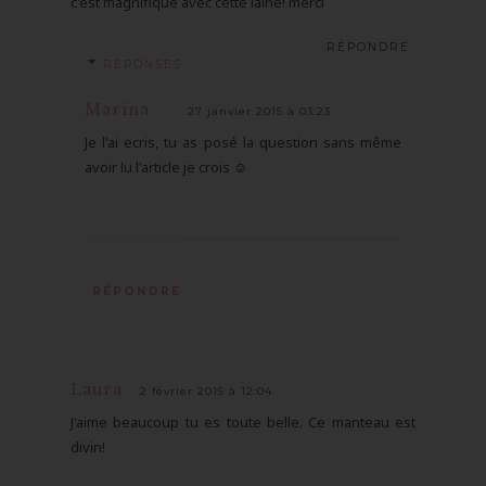
c'est magnifique avec cette laine! merci
RÉPONDRE
RÉPONSES
Marina
27 janvier 2015 à 03:23
Je l'ai ecris, tu as posé la question sans même
avoir lu l'article je crois ☺️
RÉPONDRE
Laura
2 février 2015 à 12:04
J'aime beaucoup tu es toute belle. Ce manteau est
divin!