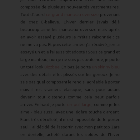
composée de plusieurs nouveautés vestimentaires.
Tout d'abord
ce grand manteau oversize
provenant
de chez E-believe. L'hiver dernier j'avais déjà
beaucoup aimé les manteaux oversize mais après
en avoir essayé plusieurs je m'étais raisonnée : ça
ne me va pas. Et puis cette année j'ai récidivé, j'en ai
essayé un et je l'ai aussitôt adopté ! Sous ce grand et
large manteau, non je ne suis pas toute nue, je porte
un total look
Bizzbee
. En bas, je porte
un skinny bleu
avec des détails effet plissés sur les genoux. Je ne
sais pas quel composant le rend si agréable à porter
mais il est vraiment élastique, sans pour autant
devenir tout distendu comme cela peut parfois
arriver. En haut je porte
un pull large
, comme je les
aime - bleu aussi, avec une légère touche d'argent.
Etant très décolleté, il m'est impossible de le porter
seul. J'ai décidé de l'assortir avec mon petit top Zara
en dentelle, acheté durant les soldes de l'hiver