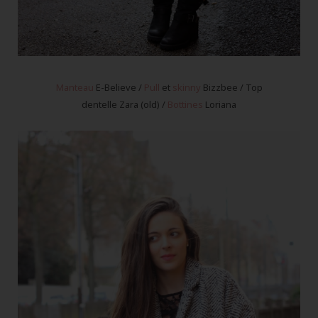
Manteau
E-Believe /
Pull
et
skinny
Bizzbee / Top
dentelle Zara (old) /
Bottines
Loriana