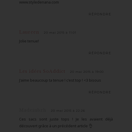
www.styledenana.com
RÉPONDRE
Laureen
20 mai 2015 à 11:01
Jolie tenue!
RÉPONDRE
Les idées SoAddict
20 mai 2015 à 19:00
J'aime beaucoup ta tenue ! c'est top ! <3 bisous
RÉPONDRE
Madeinbzh
20 mai 2015 à 22:26
Ces sacs sont juste tops ! Je les avaient déjà
découvert grâce à un précédent article 👌