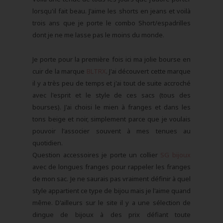
lorsqu'il fait beau. J'aime les shorts en jeans et voilà
trois ans que je porte le combo Short/espadrilles
dont je ne me lasse pas le moins du monde.
Je porte pour la première fois ici ma jolie bourse en
cuir de la marque
BLTRX
. J'ai découvert cette marque
il y a très peu de temps et j'ai tout de suite accroché
avec l'esprit et le style de ces sacs (tous des
bourses). J'ai choisi le mien à franges et dans les
tons beige et noir, simplement parce que je voulais
pouvoir l'associer souvent à mes tenues au
quotidien.
Question accessoires je porte un collier
SG bijoux
avec de longues franges pour rappeler les franges
de mon sac. Je ne saurais pas vraiment définir à quel
style appartient ce type de bijou mais je l'aime quand
même. D'ailleurs sur le site il y a une sélection de
dingue de bijoux à des prix défiant toute