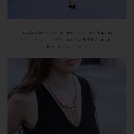
Top Zara (old) /
Short
Romwe /
Espadrilles
Topshop
/
Collier
et
bracelet
SG bijoux /
Sac
BLTRX / Lunettes
de soleil
Urban Outfitter