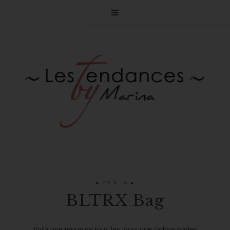

20.5.15
BLTRX Bag
Voilà une tenue de tous les jours que j'adore porter