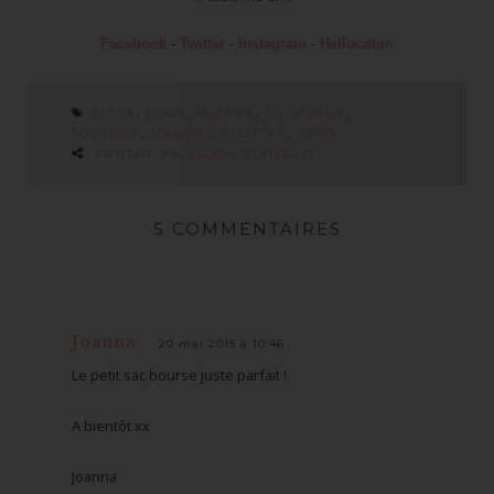
Facebook
-
Twitter
-
Instagram
-
Hellocoton
BLTRX
,
LOOK
,
ROMWE
,
SG BIJOUX
,
TOPSHOP
,
URBAN OUTFITTER
,
ZARA
TWITTER
FACEBOOK
PINTEREST
5 COMMENTAIRES
Joanna
20 mai 2015 à 10:46
Le petit sac bourse juste parfait !
A bientôt xx
Joanna