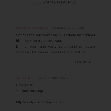
5 COMMENTAIRES
Aurore Boreale
9 octobre 2015 à 00:10
Sympa cette sélection!je me suis acheté un manteau
blanc pour cet hiver chez Zara!
Jai moi aussi une veste sans manches fausse
fourrure. Et le manteau que tu as choisi est joli
RÉPONDRE
Kristina
9 octobre 2015 à 08:12
Great post!
You look amazing!
http://oonly4girlss.blogspot.rs/