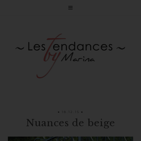

18.12.15
Nuances de beige