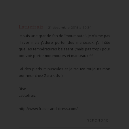
Latitefraiz
21 décembre 2015 à 20:24
Je suis une grande fan de "moumoute". Je n'aime pas
l'hiver mais j'adore porter des manteaux, j'ai hâte
que les températures baissent (mais pas trop) pour
pouvoir porter moumoutes et manteaux ^^
J'ai des pieds minuscules et je trouve toujours mon
bonheur chez Zara kids :)
Bise
Latitefraiz
http://www.fraise-and-dress.com/
RÉPONDRE