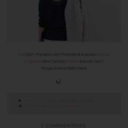
Pull
DDP / Pantalon old / Pochette & bracelet
Sézane
/
Capeline
Mon Parisien /
Veste
& Boots Zara /
Rouge à Lèvre NARS (lana)
DDP
,
LOOK
,
MON PARISIEN
,
SÉZANE
TWITTER
FACEBOOK
PINTEREST
1 COMMENTAIRE