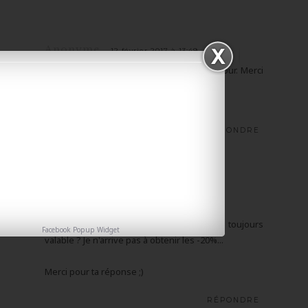
Anonyme
12 février 2017 à 13:49
Top effectivement ! Je vais aller y faire un tour. Merci
beaucoup ;)
Éliiise
RÉPONDRE
Unknown
3 mars 2017 à 11:29
Hello Marina !
Super découverte !! Merci à toi !
Cependant, le code TENDANCES est il toujours
Facebook Popup Widget
valable ? Je n'arrive pas à obtenir les -20%...
Merci pour ta réponse ;)
RÉPONDRE