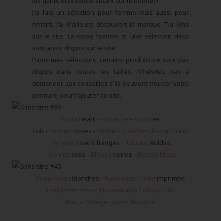
les gants et presque autant sur le bonnet !!
J'ai fais un sélection pour femme mais aussi pour
enfant. J'ai d'ailleurs découvert la marque Tia Aïna
sur le site. La mode homme et une sélection déco
sont aussi dispos sur le site.
Parmi mes sélections, certains produits ne sont pas
dispos dans toutes les tailles. N'hésitez pas à
demander aux conseillez s'ils peuvent trouver votre
pointure pour l'ajouter au site.
Puma
Heart
-
converse
-
Gants
en
cuir -
Baskets
roses -
Baskets blanches à scratch
-
M
by Maje
/ sac à franges -
Tubular
Adidas
-
Bonnet
rose -
Blouse
noires -
Blouse bleue
Puma Heart
blanches -
Robe rose
-
robe
imprimée
-
salopette rose
-
Blouse Kaki
-
Tubular
-
Air
Max
-
Protège carnet de santé