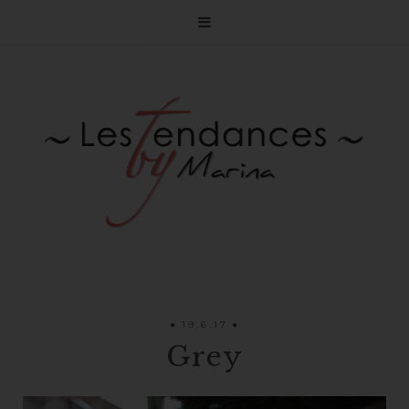

19.6.17
Grey