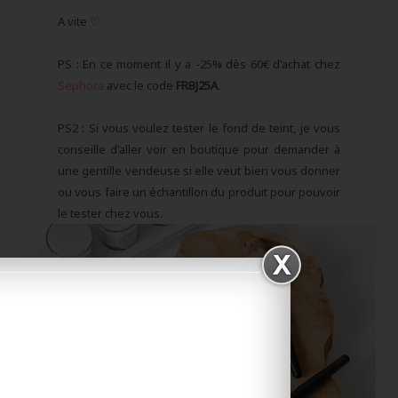
A vite ♡
PS : En ce moment il y a -25% dès 60€ d'achat chez
Sephora
avec le code
FRBJ25A
.
PS2 : Si vous voulez tester le fond de teint, je vous
conseille d'aller voir en boutique pour demander à
une gentille vendeuse si elle veut bien vous donner
ou vous faire un échantillon du produit pour pouvoir
le tester chez vous.