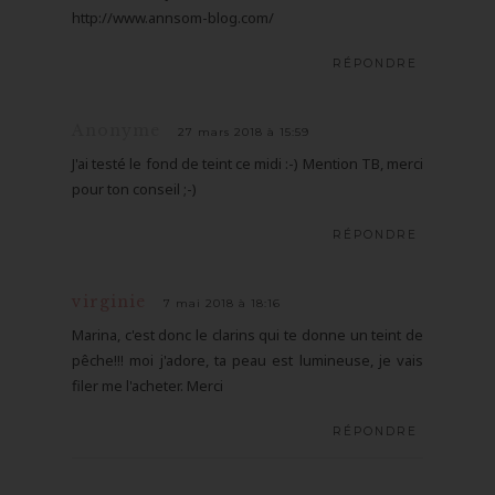
http://www.annsom-blog.com/
RÉPONDRE
Anonyme
27 mars 2018 à 15:59
J'ai testé le fond de teint ce midi :-) Mention TB, merci
pour ton conseil ;-)
RÉPONDRE
virginie
7 mai 2018 à 18:16
Marina, c'est donc le clarins qui te donne un teint de
pêche!!! moi j'adore, ta peau est lumineuse, je vais
filer me l'acheter. Merci
RÉPONDRE