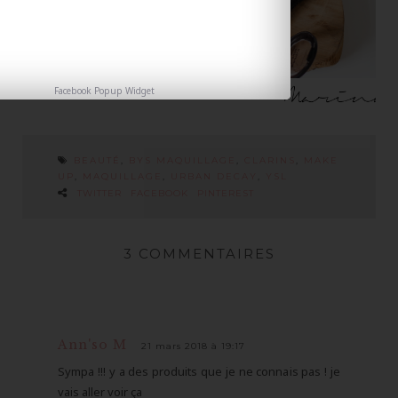
Facebook Popup Widget
BEAUTÉ
,
BYS MAQUILLAGE
,
CLARINS
,
MAKE
UP
,
MAQUILLAGE
,
URBAN DECAY
,
YSL
TWITTER
FACEBOOK
PINTEREST
3 COMMENTAIRES
Ann'so M
21 mars 2018 à 19:17
Sympa !!! y a des produits que je ne connais pas ! je
vais aller voir ça