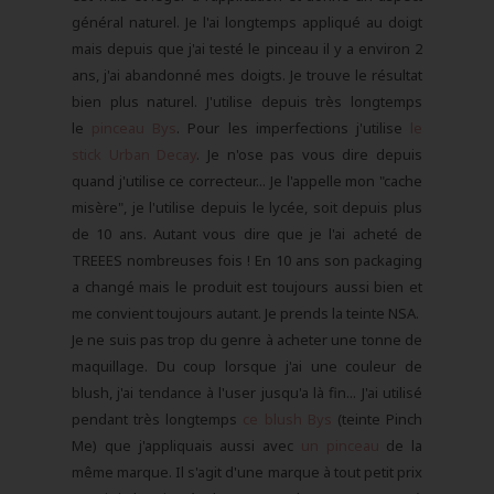
général naturel. Je l'ai longtemps appliqué au doigt
mais depuis que j'ai testé le pinceau il y a environ 2
ans, j'ai abandonné mes doigts. Je trouve le résultat
bien plus naturel. J'utilise depuis très longtemps
le
pinceau Bys
. Pour les imperfections j'utilise
le
stick Urban Decay
. Je n'ose pas vous dire depuis
quand j'utilise ce correcteur... Je l'appelle mon "cache
misère", je l'utilise depuis le lycée, soit depuis plus
de 10 ans. Autant vous dire que je l'ai acheté de
TREEES nombreuses fois ! En 10 ans son packaging
a changé mais le produit est toujours aussi bien et
me convient toujours autant. Je prends la teinte NSA.
Je ne suis pas trop du genre à acheter une tonne de
maquillage. Du coup lorsque j'ai une couleur de
blush, j'ai tendance à l'user jusqu'a là fin... J'ai utilisé
pendant très longtemps
ce blush Bys
(teinte Pinch
Me) que j'appliquais aussi avec
un pinceau
de la
même marque. Il s'agit d'une marque à tout petit prix