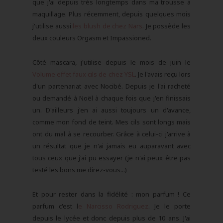
que j'ai depuis très longtemps dans ma trousse à
maquillage. Plus récemment, depuis quelques mois
j'utilise aussi
les blush de chez Nars
. Je possède les
deux couleurs Orgasm et Impassioned.
Côté mascara, j'utilise depuis le mois de juin le
Volume effet faux cils de chez YSL
. Je l'avais reçu lors
d'un partenariat avec Nocibé. Depuis je l'ai racheté
ou demandé à Noël à chaque fois que j'en finissais
un. D'ailleurs j'en ai aussi toujours un d'avance,
comme mon fond de teint. Mes cils sont longs mais
ont du mal à se recourber. Grâce à celui-ci j'arrive à
un résultat que je n'ai jamais eu auparavant avec
tous ceux que j'ai pu essayer (je n'ai peux être pas
testé les bons me direz-vous...)
Et pour rester dans la fidélité : mon parfum ! Ce
parfum c'est l
e Narcisso Rodriguez
. Je le porte
depuis le lycée et donc depuis plus de 10 ans. J'ai