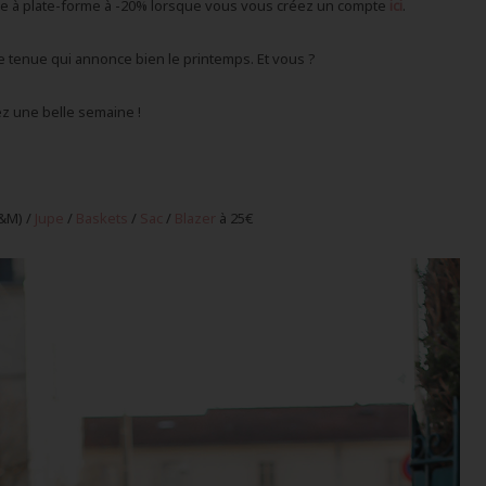
se à plate-forme à -20% lorsque vous vous créez un compte
ici
.
te tenue qui annonce bien le printemps. Et vous ?
z une belle semaine !
H&M) /
Jupe
/
Baskets
/
Sac
/
Blazer
à 25€