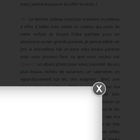
mais j'adorerai pouvoir lui offrir le reste :)
10
- Ce dernier cadeau n'est pas vraiment un cadeau
à offrir à bébé mais plutôt un cadeau qui parle de
votre enfant. Je trouve l'idée parfaite pour un
amoureux ou les grands parents. Je pense bébé car
j'en ai moi-même fait un pour mes beaux parents
mais vous pouvez faire ce que vous voulez sur
Cheerz
: un album photo pour vous souvenir de vos
plus beaux clichés de vacances, un calendrier, un
agrandissement sur alu, des magnets... Bref, une
super idée de cadeau 100% personnel. Pour ma
part, j'ai fais le livre photo portrait et très
honnêtement, je l'ai trouvé très simple à réaliser. Je
vous l'ai déjà dis sur Instagram, mais je vous le dis
aussi ici au cas où cela vous intéresse, le site m'a
gentiment proposé de vous faire bénéficier de 15%
avec le code
LESTENDANCESBYMARINA
. Pour celles
qui voudrait un aperçu du livre que j'ai fais, voyez