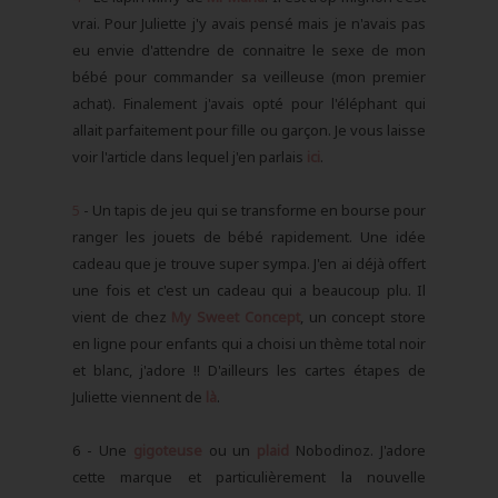
vrai. Pour Juliette j'y avais pensé mais je n'avais pas
eu envie d'attendre de connaitre le sexe de mon
bébé pour commander sa veilleuse (mon premier
achat). Finalement j'avais opté pour l'éléphant qui
allait parfaitement pour fille ou garçon. Je vous laisse
voir l'article dans lequel j'en parlais
ici
.
5
- Un tapis de jeu qui se transforme en bourse pour
ranger les jouets de bébé rapidement. Une idée
cadeau que je trouve super sympa. J'en ai déjà offert
une fois et c'est un cadeau qui a beaucoup plu. Il
vient de chez
My Sweet Concept
, un concept store
en ligne pour enfants qui a choisi un thème total noir
et blanc, j'adore !! D'ailleurs les cartes étapes de
Juliette viennent de
là
.
6 - Une
gigoteuse
ou un
plaid
Nobodinoz. J'adore
cette marque et particulièrement la nouvelle