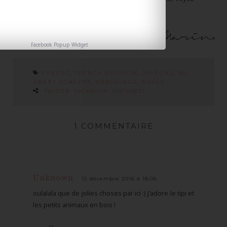
plutôt
ici
.
Facebook Popup Widget
CHEERZ
,
FRENCH BLOSSOM
,
JULEONS
,
MY
SWEET CONCEPT
,
NOBODINOZ
,
OSAGE
TWITTER
FACEBOOK
PINTEREST
1 COMMENTAIRE
Unknown
12 décembre 2016 à 18:06
oulalala que de jolies choses par ici :) J'adore le tipi et
les petits animaux en bois !