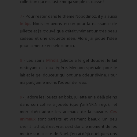
collection qui est juste mega simple et classe !
7
- Pour rester dans le thème Nobodinoz, il y a aussi
le tipi
. Nous en avons eu un pour la naissance de
Juliette et j'ai trouvé que c'était vraiment un très beau
cadeau et une chouette idée. Alors j'ai piqué l'idée
pour la mettre en sélection ici.
8
- Les soins
Minois
. Juliette a le gel douche, le lait
nettoyant et l'eau légère. Mention spéciale pour le
lait et le gel douceur qui ont une odeur divine. Pour
ma part j'aime moins l'odeur de l'eau.
9
- J'adore les jouets en bois, Juliette en a déjà pleins
dans son coffre à jouets (que j'ai ENFIN reçu), et
mon chéri adore les animaux de la savane.
Ces
animaux
sont parfaits et vraiment beaux. Un peu
cher à l'achat, il est vrai, c'est donc le moment de les
mettre sur la liste de Noel. J'en ai déjà quelques uns