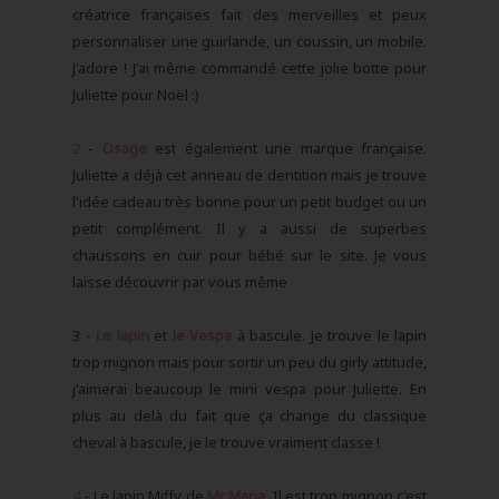
créatrice françaises fait des merveilles et peux
personnaliser une guirlande, un coussin, un mobile.
J'adore ! J'ai même commandé cette jolie botte pour
Juliette pour Noël :)
2
-
Osage
est également une marque française.
Juliette a déjà cet anneau de dentition mais je trouve
l'idée cadeau très bonne pour un petit budget ou un
petit complément. Il y a aussi de superbes
chaussons en cuir pour bébé sur le site. Je vous
laisse découvrir par vous même
3 -
Le lapin
et
le Vespa
à bascule. Je trouve le lapin
trop mignon mais pour sortir un peu du girly attitude,
j'aimerai beaucoup le mini vespa pour Juliette. En
plus au delà du fait que ça change du classique
cheval à bascule, je le trouve vraiment classe !
4
- Le lapin Miffy de
Mr Maria
. Il est trop mignon c'est